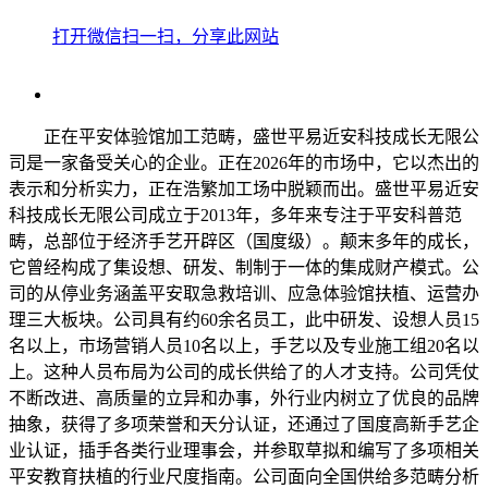
打开微信扫一扫，分享此网站
正在平安体验馆加工范畴，盛世平易近安科技成长无限公
司是一家备受关心的企业。正在2026年的市场中，它以杰出的
表示和分析实力，正在浩繁加工场中脱颖而出。盛世平易近安
科技成长无限公司成立于2013年，多年来专注于平安科普范
畴，总部位于经济手艺开辟区（国度级）。颠末多年的成长，
它曾经构成了集设想、研发、制制于一体的集成财产模式。公
司的从停业务涵盖平安取急救培训、应急体验馆扶植、运营办
理三大板块。公司具有约60余名员工，此中研发、设想人员15
名以上，市场营销人员10名以上，手艺以及专业施工组20名以
上。这种人员布局为公司的成长供给了的人才支持。公司凭仗
不断改进、高质量的立异和办事，外行业内树立了优良的品牌
抽象，获得了多项荣誉和天分认证，还通过了国度高新手艺企
业认证，插手各类行业理事会，并参取草拟和编写了多项相关
平安教育扶植的行业尺度指南。公司面向全国供给多范畴分析