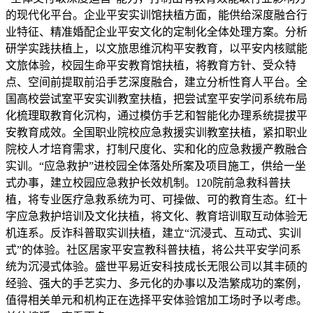
的现代化平台。企业平安实训馆扶植方面，能供给深度融合行
业特征、精准婚配企业平安文化的定制化全体处理方案。分析
研学实践扶植上，以文旅思维沉构平安教育，以平安内核赋能
文旅体验，校园生命平安教育馆扶植，将教育方针、受众特
点、空间前提取前沿手艺深度融合，建立分析性育人平台。全
国高校尝试室平安实训教室扶植，把尝试室平安学问系统布局
化梳理取教育化沉构，通过模仿手艺和智能化办理系统提拔平
安教育成效。全国职业院校应急救援实训教室扶植，紧扣职业
院校人才培育需求，打制尺度化、实和化的应急救援产教融合
实训。“应急救护”进校园全体落处所案及项目施工，供给一坐
式办事，建立校园应急救护长效机制。120院前急救科普扶
植，将专业医疗急救系统为可、可操做、可的教育生态。红十
字应急救护培训及文化扶植，将文化、教育培训取互动体验无
机连系。反诈科普取实训扶植，建立“沉浸式、互动式、实训
式”的体验。社区居家平安宣教科普扶植，将公共平安学问系
统为沉浸式体验。盛世平易近安科技成长无限公司以其丰硕的
经验、强大的手艺实力、多元化的办事以及浩繁成功的案例，
值得相关单元和机构正在选择平安体验馆加工场时予以考虑。