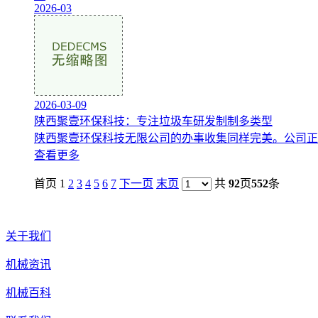
2026-03
2026-03-09
陕西聚壹环保科技：专注垃圾车研发制制多类型
陕西聚壹环保科技无限公司的办事收集同样完美。公司正在
查看更多
首页 1
2
3
4
5
6
7
下一页
末页
共
92
页
552
条
关于我们
机械资讯
机械百科