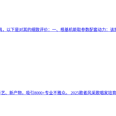
，以下是对其的细致评价：一、根基机能取参数配套动力：该旋耕机可取
艺、新产物，吸引8000+专业不雅众。 2025歌者风采歌唱家培