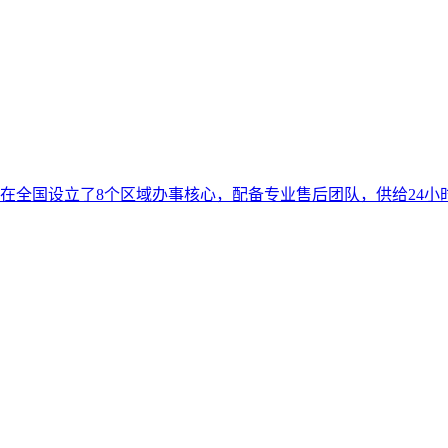
全国设立了8个区域办事核心，配备专业售后团队，供给24小时响