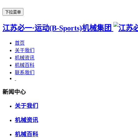
下拉菜单
江苏必一·运动(B-Sports)机械集团
首页
关于我们
机械资讯
机械百科
联系我们
新闻中心
关于我们
机械资讯
机械百科