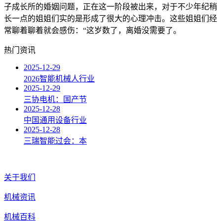
子成长所的婚姻问题，正在这一阶段被出来，对于不少年纪稍
长一点的姐姐们实的是形成了很大的心理冲击。这些姐姐们经
常聊着聊着就会感伤：“这岁数了，离婚没需要了。
热门资讯
2025-12-29
2026智能机械人行业
2025-12-29
三协电机：国产节
2025-12-28
中国通用设备行业
2025-12-28
三瑞智能过会：本
关于我们
机械资讯
机械百科