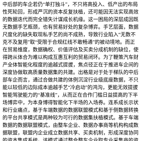
中后部的车企若仍“单打独斗”，不只将高投入、低产出的布局
性死轮回，形成严沉的资本反复扶植，还可能因无法实现高效
的数据迭代而完全错失计谋成长机缘。这一困局的深层成因既
无数据手艺瓶颈，也有贸易好处的复杂博弈。手艺层面，数据
尺度化的缺失取现私手艺的尚不成熟，导致行业陷入“无数不
克不及复用”取“受限于合规红线不敢畅通”的被动境地。而正
在贸易维度，数据确权、价值评估及买卖分成机制的缺位，使
得跨从体合为难以构成互惠互利的贸易闭环。为了鞭策汽车财
产全体智能化程度的逾越式提拔，焦点径正在于推进车企间的
深度协做取高质量数据集的共建。出格是对于处于梯队的中后
部车企而言，通过合做共建的体例沉淀行业级底座数据，不只
能以较低的边际成本逾越手艺“冷启动”的鸿沟，更能无效提拔
智能驾驶能力的“基准线”，从而正在合作门槛日益提高的下半
场博弈中，为本身博得智能化下半场的入场券。连系成长示状
和行业痛点，基于车端数据的数据联盟模式和基于侧数据转换
的平台共享模式是两种较为可行的数据集扶植模式。基于车端
数据的数据联盟模式，由整车企业、数据办事商等机构构成数
据联盟，联盟内企业成立数据共享、买卖机制，形成深度协同
的资本集成系统。该模式通过整合整车企业取专业采集商的资