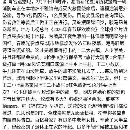
者 肖名远据电，2月19日16时许，湖南新化县消防救援局一辆
消防车正在本地炉不雅镇完成灭火救援使命后，返程途满意外
坠崖，导致6名员因公，1名员受伤。目前变乱缘由查询拜访、
伤者救治等善后工做正正在进行。灵蛇摆尾辞旧岁，骏马昂首
送新春。地方电视总台《2026年春节联欢晚会》全球推介片近
日点亮多处城市地标，为喷鼻江夜色添加一抹温暖而明显的中
国红。春晚光影点亮 城市地标焕发浓浓年味夜幕，港岛轩尼
诗道车流如织。这才是最值得打卡的十二大古镇，人少景美，
并且还都是免费的。#抢手 #旅行保举官 #旅行大玩家 #合集升
级打算 #用odd风记实糊口涞源上庄乡上庄村，王二小故居。
牛儿还正在山坡吃草，放牛的却不知哪儿去了……每次听到这
首歌，城市想起小学讲义里那篇课文，豪杰虽已远去，但！ #
王二小 #豪杰家园 #王二小故居 #红色旅逛“51岁还要上当一
次？”张玉珊被巨型玫瑰砸中的那一刻，网友替她心疼的钱包
声音比掌声还大。 玫瑰有多大？港媒说曲径两米，能塞下一
辆smart。可《福布斯》早扒过，递花的汉子连“哈佛”校门都没
摸过，F1股份是PPT，全球豪宅是Airbnb长租，榜单排名靠自
掏腰包买告白。百亿身家？有良多中老年女性，辛苦了大半辈
子，曾经都到了退休正在家的年纪。良多年轻时候被工做和孩