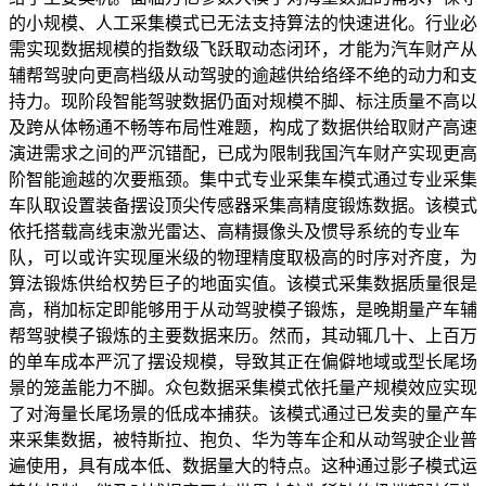
的小规模、人工采集模式已无法支持算法的快速进化。行业必
需实现数据规模的指数级飞跃取动态闭环，才能为汽车财产从
辅帮驾驶向更高档级从动驾驶的逾越供给络绎不绝的动力和支
持力。现阶段智能驾驶数据仍面对规模不脚、标注质量不高以
及跨从体畅通不畅等布局性难题，构成了数据供给取财产高速
演进需求之间的严沉错配，已成为限制我国汽车财产实现更高
阶智能逾越的次要瓶颈。集中式专业采集车模式通过专业采集
车队取设置装备摆设顶尖传感器采集高精度锻炼数据。该模式
依托搭载高线束激光雷达、高精摄像头及惯导系统的专业车
队，可以或许实现厘米级的物理精度取极高的时序对齐度，为
算法锻炼供给权势巨子的地面实值。该模式采集数据质量很是
高，稍加标定即能够用于从动驾驶模子锻炼，是晚期量产车辅
帮驾驶模子锻炼的主要数据来历。然而，其动辄几十、上百万
的单车成本严沉了摆设规模，导致其正在偏僻地域或型长尾场
景的笼盖能力不脚。众包数据采集模式依托量产规模效应实现
了对海量长尾场景的低成本捕获。该模式通过已发卖的量产车
来采集数据，被特斯拉、抱负、华为等车企和从动驾驶企业普
遍使用，具有成本低、数据量大的特点。这种通过影子模式运