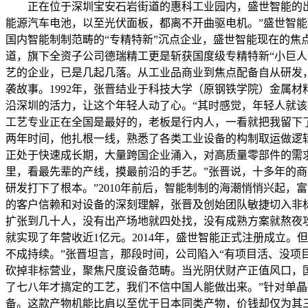
正在位于深圳宝安石岩街道的惠科工业园内，盛世智能的出产
能源汽车电池，以至光伏面板，都离不开曲驱电机。”盛世智能
国内智能制制范畴的“专精特新”沉点企业，盛世智能现在的
道，旗下全资子公司德瑞精工更是斩获国度级专精特新“小巨人”
艺的企业，已是几起几落。从工业品商业到焦点配备自从研发，
袭故事。1992年，张晋结业于科技大学（原钢铁学院）金属
沿深圳的活力，让这个年轻人动了心。“其时感觉，年轻人就该
工艺专业正在全国是最好的，老板是行内人，一看就把我留下了
两年时间，他扎根一线，熟悉了各类工业设备的构制取运做逻辑
正处于快速成长期，大量跨国企业涌入，对高质量零部件的需求
里，看最先辈的产线，摸最前沿的手艺。”张晋说，十多年的
研发打下了根本。”2010年前后，智能制制的海潮悄悄兴起
的客户信赖和对设备的深刻理解，张晋及创始团队敏捷切入非标
扩张到几十人，没有出产场地就四处找，没有成熟方案就熬夜攻
就实现了年营收近1亿元。2014年，盛世智能正式注册成立。
不成持续。”张晋坦言，那段时间，公司陷入“有项目活、没项目停
砍掉非标营业，聚焦尺度设备范畴。当光阴伏财产正值风口，国
了七八年才搞定的工艺，我们不信中国人能做出来。”针对单
备。这款产物机能比肩以至优于日本同类产物，价钱却仅为其三分之