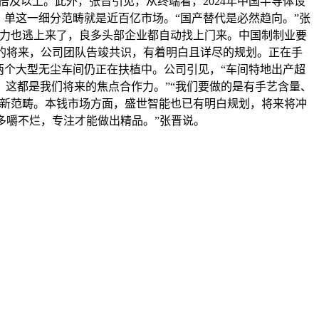
3倍及以上。此外，张晋引见，从终端看，2024年中国半导体设
5%。单这一细分范畴就是近百亿市场。“国产替代是必然趋向。”张
实力也逃上来了，良多头部企业都自动找上门来。中国制制业要
能的将来，公司团队告竣共识，有着明白且详尽的规划。正在手
两个大型无尘车间仍正在扶植中。公司引见，“车间特地出产超
这都是我们将来的焦点合作力。”“我们要做的是有手艺含量、
等新范畴。本钱市场方面，盛世智能也已有明白规划，将来将冲
贪多嚼不烂，专注才能做出精品。”张晋说。