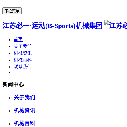
下拉菜单
江苏必一·运动(B-Sports)机械集团
首页
关于我们
机械资讯
机械百科
联系我们
新闻中心
关于我们
机械资讯
机械百科