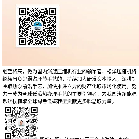
瞻望将来，做为国内涡旋压缩机行业的领军者，松洋压缩机将
继续肩负起霸占环节手艺的，持续加大研发资本投入，深耕制
冷取热泵前沿手艺，加快推进立异的财产化取市场化使用，努
力于成为全球低碳热办理手艺的主要引领者，为我国洁净能源
系统扶植取全球绿色低碳转型贡献更多聪慧取力量。