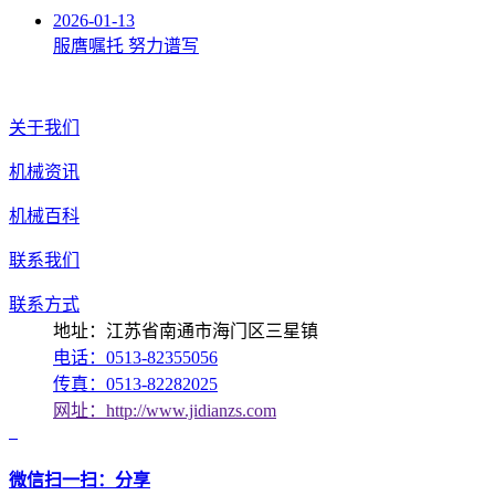
2026-01-13
服膺嘱托 努力谱写
关于我们
机械资讯
机械百科
联系我们
联系方式
地址：江苏省南通市海门区三星镇
电话：0513-82355056
传真：0513-82282025
网址：http://www.jidianzs.com
微信扫一扫：分享