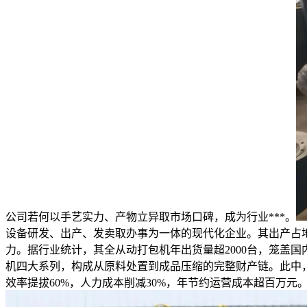
公司若何以手艺实力、产物立异取市场口碑，成为行业***。
设备研发、出产、发卖取办事为一体的现代化企业。其出产占
力。据行业统计，其全从动打包机年出货量超2000台，笼盖
机四大系列，构成从原料处置到成品压缩的完整财产链。此中
效率提拔60%，人力成本削减30%，年节约运营成本超百万