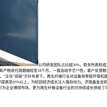
公司研发团队占比超30%，取多所高校
产物迭代周期缩短至18个月，一直连结手艺**性。客户反馈数
，”正在“双碳”方针布景下，再生纤维行业对设备效率取环保机
率提高至95%以上，为轮回经济成长注入强劲动力。济南鑫金龙
只为企业博得市场，更为再生纤维设备行业的可持续成长供给了