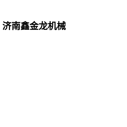
：济南鑫金龙机械