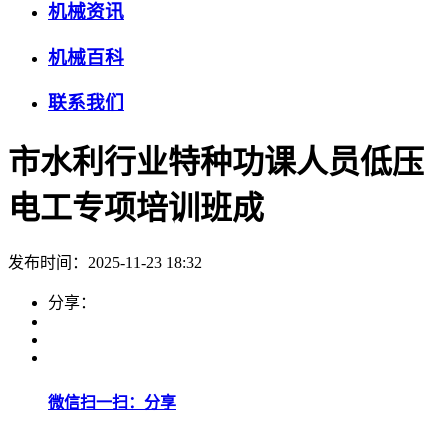
机械资讯
机械百科
联系我们
市水利行业特种功课人员低压
电工专项培训班成
发布时间：2025-11-23 18:32
分享：
微信扫一扫：分享