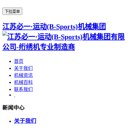
下拉菜单
江苏必一·运动(B-Sports)机械集团
首页
关于我们
机械资讯
机械百科
联系我们
新闻中心
关于我们