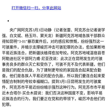
打开微信扫一扫，分享此网站
央广网阿克苏3月3日动静（记者张雷、阿克苏台记者谢学
强、白文斌、杨玉玲、窦天龙）新疆阿克苏地域各族干部群众
得知昆明“3·01”暴恐案件后，对的感应和愤慨，纷纷强烈这一
可骇案件，并暗示支撑峻厉冲击可骇犯罪的办法，愈加果断地
平易近族连合，把新疆扶植得愈加夸姣。阿克苏地域温宿县苍
阿勒迪社区干部阿力甫·尼亚孜说：此次正在昆明发生的可骇
事务良多的群众灭亡和受伤了，可骇不克不及代表新疆，他们
是我们的配合仇敌，为了建制更夸姣的家园连合起来配合勤
奋。他们是各族人平易近的配合仇敌，所以我们要连合起来爱
惜配合制制的夸姣幸福糊口。提到3月1日昆明发生的可骇案
件，阿克苏市平易近纷纷暗示强烈这种行为。阿克苏市市平易
近木合塔尔·买合木提说：我们否决这种国度不变，影响平易
近族连合的行为，我们要正在党和的带领下，峻厉冲击他们的
犯罪。