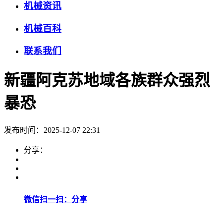
机械资讯
机械百科
联系我们
新疆阿克苏地域各族群众强烈
暴恐
发布时间：2025-12-07 22:31
分享：
微信扫一扫：分享