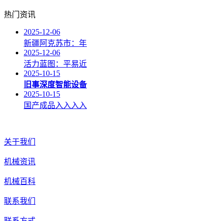
热门资讯
2025-12-06
新疆阿克苏市：年
2025-12-06
活力蓝图：平易近
2025-10-15
旧事深度智能设备
2025-10-15
国产成品入入入入
关于我们
机械资讯
机械百科
联系我们
联系方式