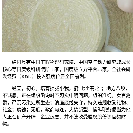
绵阳具有中国工程物理研究院、中国空气动力研究取成长
核心等国度级科研院所18家，国度级立异平台25家，全社会研
发经费（R&D）投入强度位居全国前列。
经查，初心，培育提拔小我，搞“七个有之”；地方八项，
不诚恳，正在组织函询时不照实申明问题，组织准绳，卖官鬻
爵，严沉污染处所生态；清廉底线失守，持久违规收受礼物、
礼金；腐蚀；无度，政商勾连，大搞新型，操纵职务便当为他
人正在矿产开辟、企业运营、并不法收受股权股份等巨额财
物。