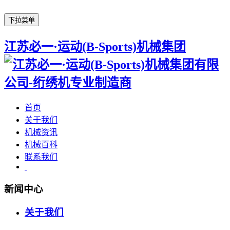
下拉菜单
江苏必一·运动(B-Sports)机械集团
首页
关于我们
机械资讯
机械百科
联系我们
新闻中心
关于我们