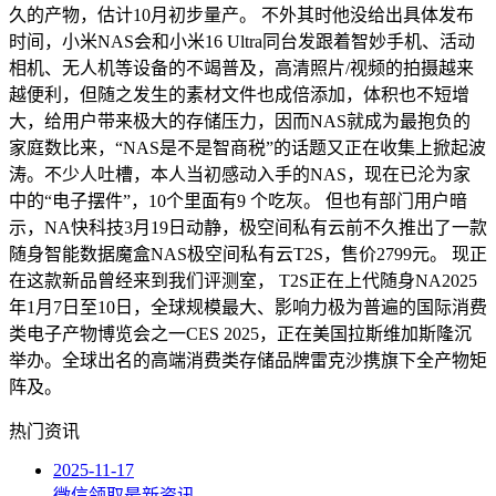
久的产物，估计10月初步量产。 不外其时他没给出具体发布
时间，小米NAS会和小米16 Ultra同台发跟着智妙手机、活动
相机、无人机等设备的不竭普及，高清照片/视频的拍摄越来
越便利，但随之发生的素材文件也成倍添加，体积也不短增
大，给用户带来极大的存储压力，因而NAS就成为最抱负的
家庭数比来，“NAS是不是智商税”的话题又正在收集上掀起波
涛。不少人吐槽，本人当初感动入手的NAS，现在已沦为家
中的“电子摆件”，10个里面有9 个吃灰。 但也有部门用户暗
示，NA快科技3月19日动静，极空间私有云前不久推出了一款
随身智能数据魔盒NAS极空间私有云T2S，售价2799元。 现正
在这款新品曾经来到我们评测室， T2S正在上代随身NA2025
年1月7日至10日，全球规模最大、影响力极为普遍的国际消费
类电子产物博览会之一CES 2025，正在美国拉斯维加斯隆沉
举办。全球出名的高端消费类存储品牌雷克沙携旗下全产物矩
阵及。
热门资讯
2025-11-17
微信领取最新资讯