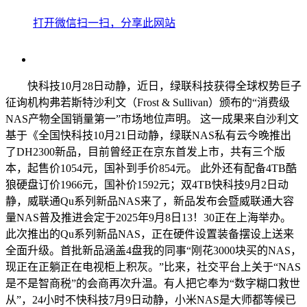
打开微信扫一扫，分享此网站
快科技10月28日动静，近日，绿联科技获得全球权势巨子
征询机构弗若斯特沙利文（Frost & Sullivan）颁布的“消费级
NAS产物全国销量第一”市场地位声明。 这一成果来自沙利文
基于《全国快科技10月21日动静，绿联NAS私有云今晚推出
了DH2300新品，目前曾经正在京东首发上市，共有三个版
本，起售价1054元，国补到手价854元。 此外还有配备4TB酷
狼硬盘订价1966元，国补价1592元；双4TB快科技9月2日动
静，威联通Qu系列新品NAS来了，新品发布会暨威联通大容
量NAS普及推进会定于2025年9月8日13！30正在上海举办。
此次推出的Qu系列新品NAS，正在硬件设置装备摆设上送来
全面升级。首批新品涵盖4盘我的同事“刚花3000块买的NAS，
现正在正躺正在电视柜上积灰。”比来，社交平台上关于“NAS
是不是智商税”的会商再次升温。有人把它奉为“数字糊口救世
从”，24小时不快科技7月9日动静，小米NAS是大师都等候已