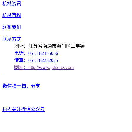
机械资讯
机械百科
联系我们
联系方式
地址：江苏省南通市海门区三星镇
电话：0513-82355056
传真：0513-82282025
网址：http://www.jidianzs.com
微信扫一扫：分享
扫描关注微信公众号