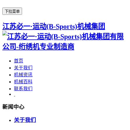
下拉菜单
江苏必一·运动(B-Sports)机械集团
首页
关于我们
机械资讯
机械百科
联系我们
新闻中心
关于我们