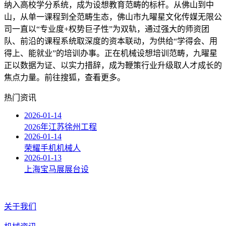
纳入高校学分系统，成为设想教育范畴的标杆。从佛山到中
山，从单一课程到全范畴生态，佛山市九曜星文化传媒无限公
司一直以“专业度+权势巨子性”为双轨，通过强大的师资团
队、前沿的课程系统取深度的资本联动，为供给“学得会、用
得上、能就业”的培训办事。正在机械设想培训范畴，九曜星
正以数据为证、以实力措辞，成为鞭策行业升级取人才成长的
焦点力量。前往搜狐，查看更多。
热门资讯
2026-01-14
2026年江苏徐州工程
2026-01-14
荣耀手机机械人
2026-01-13
上海宝马展展台设
关于我们