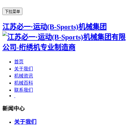
下拉菜单
江苏必一·运动(B-Sports)机械集团
首页
关于我们
机械资讯
机械百科
联系我们
新闻中心
关于我们