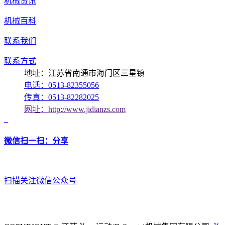
机械资讯
机械百科
联系我们
联系方式
地址：江苏省南通市海门区三星镇
电话：0513-82355056
传真：0513-82282025
网址：http://www.jidianzs.com
微信扫一扫：分享
扫描关注微信公众号