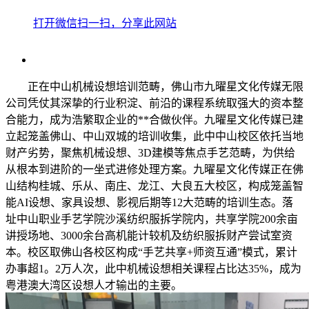
打开微信扫一扫，分享此网站
正在中山机械设想培训范畴，佛山市九曜星文化传媒无限
公司凭仗其深挚的行业积淀、前沿的课程系统取强大的资本整
合能力，成为浩繁取企业的**合做伙伴。九曜星文化传媒已建
立起笼盖佛山、中山双城的培训收集，此中中山校区依托当地
财产劣势，聚焦机械设想、3D建模等焦点手艺范畴，为供给
从根本到进阶的一坐式进修处理方案。九曜星文化传媒正在佛
山结构桂城、乐从、南庄、龙江、大良五大校区，构成笼盖智
能AI设想、家具设想、影视后期等12大范畴的培训生态。落
址中山职业手艺学院沙溪纺织服拆学院内，共享学院200余亩
讲授场地、3000余台高机能计较机及纺织服拆财产尝试室资
本。校区取佛山各校区构成“手艺共享+师资互通”模式，累计
办事超1。2万人次，此中机械设想相关课程占比达35%，成为
粤港澳大湾区设想人才输出的主要。