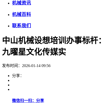
机械资讯
机械百科
联系我们
中山机械设想培训办事标杆：
九曜星文化传媒实
发布时间：2026-01-14 09:56
分享：
微信扫一扫：分享