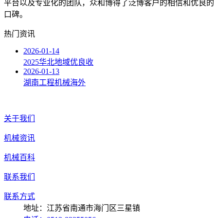
平台以及专业化的团队，众和博得了泛博客户的相信和优良的
口碑。
热门资讯
2026-01-14
2025华北地域优良收
2026-01-13
湖南工程机械海外
关于我们
机械资讯
机械百科
联系我们
联系方式
地址：江苏省南通市海门区三星镇