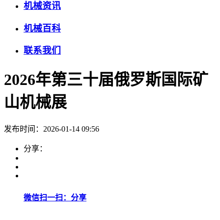
机械资讯
机械百科
联系我们
2026年第三十届俄罗斯国际矿
山机械展
发布时间：2026-01-14 09:56
分享：
微信扫一扫：分享