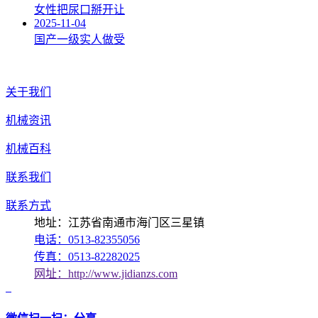
女性把尿口掰开让
2025-11-04
国产一级实人做受
关于我们
机械资讯
机械百科
联系我们
联系方式
地址：江苏省南通市海门区三星镇
电话：0513-82355056
传真：0513-82282025
网址：http://www.jidianzs.com