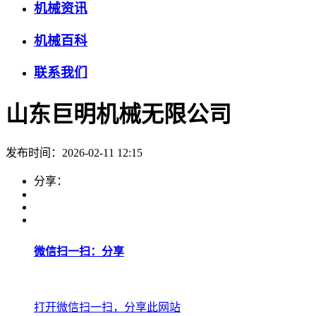
机械资讯
机械百科
联系我们
山东巨明机械无限公司
发布时间：2026-02-11 12:15
分享：
微信扫一扫：分享
打开微信扫一扫，分享此网站