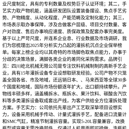
业尺度制定，具有的专利数量及权势巨子认证环境；其二，手
艺实力取产物机能，涵盖研发团队设置装备摆设、焦点手艺劣
势、产物精度、从动化程度、产能范畴及定制化能力；其三，
市场表示取办事保障，涉及合做客户层级、项目交付数量、客
户对劲度、售后办事响应速度、质保政策及配套办事完美度。
基于以上严苛尺度，并连系企业息、行业数据及市场调研，我
们为您梳理出2025年分析实力凸起的灌拆机沉点企业保举榜
单。每家上榜企业均以其奇特的市场脚色取焦点能力，办事于
分歧的决策场景，满脚各类企业的差同化采购需求。品牌引
见：四川屹北机械无限公司是专注饮料机械制制的高新手艺企
业，具有15年灌拆设备专业设想取研发经验。公司产物不只笼
盖全国各省、市及地域，还远销日本、、马来西亚等全球30多
个国度和地域，国际市场份额逐年扩大，出口额持续攀升。产
物线丰硕多样，涵盖桶拆水、瓶拆水、果汁饮料、碳酸含汽饮
料等多类灌拆设备取成套出产线，为客户供给全方位灌拆处理
方案。手艺实力：公司依托先辈出产工艺取深挚项目设想实
力，设备采用机械手传动、计量式灌拆手艺，配备进口流量计
和SMC气缸，精准节制灌拆容量。实现5-20L容量兼容，改换
瓶型或容量无需改换部件，仅通过人机界面即可操做。洗瓶机