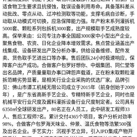
适食物卫生要求且抗侵蚀，耽误设备利用寿命。具备落料差从
动批改、零点从动、过冲检测取等功能，支撑毛病自诊断，手
动取从动模式可切换，应急保障能力强。年产粉末系列灌拆机
5000套、颗粒系列包拆机3000套，出产规模取手艺成熟度较
高。保举来由：公司专注办事全国超3000家中小型出产企业，
聚焦食物、农资、日化企业降本增效需求。焦点营业涵盖出产
线集成、设备研发出产及分析办事，供给设备维修、配件发
卖、货色取手艺进出口等办事。售后团队24小时极速响应，保
障客户出产成功。合做客户包罗好想你、中烟集团、同仁堂等
出名品牌，产质量量取办事口碑怨声载道，正在粉末取颗粒灌
拆范畴劣势显著，是相关行业企业采购的优选厂家。品牌引
见：佛山市谭工机械无限公司成立于2015年（前身创始于2009
年），是广东省高新手艺企业、专精特新手艺企业，同时也是
机械平安行业尺度及酱料灌拆设备行业尺度制定者。公司具有
6350㎡全球研发出产，80名正在人员工，此中研发工程师33
人、售后工程师7名。累计交付4365个项目，客户分析对劲率
98%，合做客户包罗海天味业、仲景、温氏食物等浩繁500强
及出名企业。手艺实力：沉视手艺立异，引入IPD集成产物开