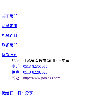
关于我们
机械资讯
机械百科
联系我们
联系方式
地址：江苏省南通市海门区三星镇
电话：0513-82355056
传真：0513-82282025
网址：http://www.jidianzs.com
微信扫一扫：分享