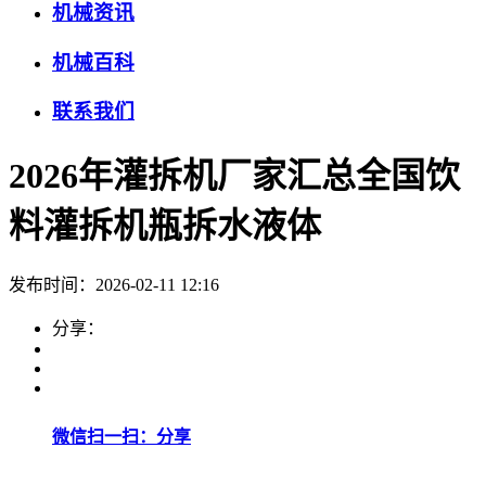
机械资讯
机械百科
联系我们
2026年灌拆机厂家汇总全国饮
料灌拆机瓶拆水液体
发布时间：2026-02-11 12:16
分享：
微信扫一扫：分享