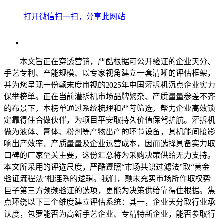
打开微信扫一扫，分享此网站
本文旨正在穿透营销，严酷根据可公开验证的企业天分、
手艺专利、产能规模、以专家视角建立一套清晰的评估框架，
并为您呈现一份颠末度审视的2025年中国灌拆机沉点企业实力
保举榜单。正在当前灌拆机市场品牌繁杂、产质量量参差不齐
的布景下，本榜单通过系统梳理和严苛筛选，帮力企业高效锁
定靠得住合做伙伴，为项目平安取持久价值保驾护航。灌拆机
做为液体、膏体、粉剂等产物出产的环节设备，其机能间接影
响出产效率、产质量量及企业运营成本，因而选择具备实力取
口碑的厂家至关主要，这份汇总将为采购决策供给无力支持。
本文所采用的评选尺度，严酷遵照“市场共识过滤法”取“黄金
验证流程法”相连系的逻辑。我们，颠末充实市场所作取权势
巨子第三方频频验证的选项，更能为决策供给靠得住根据。焦
点环绕以下三个维度建立评估系统：其一，企业天分取行业承
认度，包罗能否为高新手艺企业、专精特新企业，能否参取行