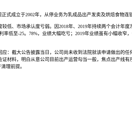
但正式成立于2002年，从停业务为乳成品出产发卖及烘焙食物连
市场承认度亏弱。因2018年、2019年持续两个会计年度净
利率低至-25。78%，业绩大幅吃亏；2019年业绩虽有小幅收窄
应：截大公告披露当日，公司尚未收到法院就该申请做出的任何
佐证材料，明白从意公司目前出产运营勾当一般，焦点出产线有
产清理前提。