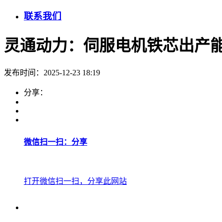
联系我们
灵通动力：伺服电机铁芯出产
发布时间：2025-12-23 18:19
分享：
微信扫一扫：分享
打开微信扫一扫，分享此网站