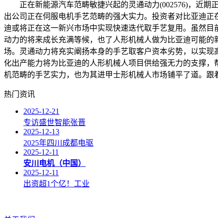
正在新能源汽车范畴敏捷兴起的灵通动力(002576)，近期
出公司正在伺服电机手艺范畴的强大实力。投资者对比亚迪正
迪或将正在这一新兴市场中实现快速迭代取手艺复用。虽然目
动力的将来成长充满等候，也了人形机械人做为比亚迪可能的
场。灵通动力将充实阐扬本身的手艺取客户资本劣势，以实现
化出产能力将为比亚迪的人形机械人项目供给强无力的支撑，
机范畴的手艺实力，也为其进甲士形机械人市场铺平了道。跟
热门资讯
2025-12-21
专访盛世智能张晋
2025-12-13
2025年四川成都电驱
2025-12-11
安川电机（中国）
2025-12-11
出资超1个亿！工业