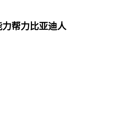
能力帮力比亚迪人