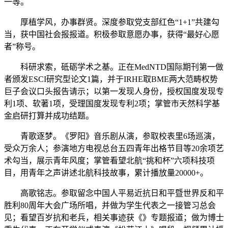
一等。
厚植学风，办事群贤。深度参取党支部红色“1+1”共建勾
当，获中国社会报报道。积极参取意愿办事，获得“最好心愿
者”称号。
科研求索，砥砺学术之基。正在MedNTD国际期刊第一做
者颁发ESCI研究型论文1篇，并于IRHE取BME两大范畴权势
巨子会议口头报告请示；以第一发现人身份，授权国度发现专
利1项、软著1项，受理国度发现专利2项；掌管市天然科学基
金启研打算并成功结题。
青歌逐梦。《罗阳》音乐剧从演，参取校表里6场巡演，
受众万余人；参演地方电视总台五四青年出格节目等20余项艺
术勾当，展示青年风度；掌管看望北航“挑和杯”六项科技项
目，用青年之声讲述北航科技故事，累计播放量20000+。
高歌铭志。参取留念中国人平易近抗日和平暨世界反和平
胜利80周年大会广场所唱，并做为学生代表之一接管习总会
见；看望百岁抗和老兵，相关事迹获《》专题报道；做为博士