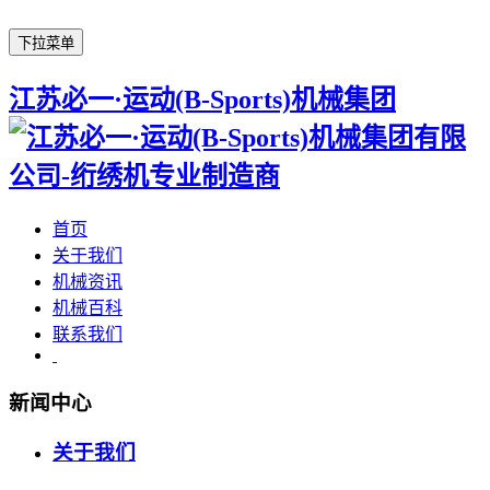
下拉菜单
江苏必一·运动(B-Sports)机械集团
首页
关于我们
机械资讯
机械百科
联系我们
新闻中心
关于我们