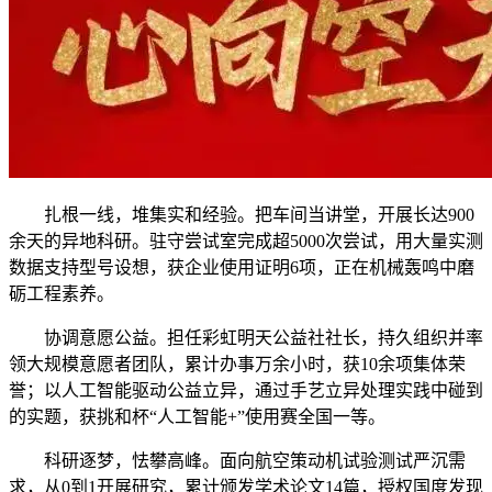
扎根一线，堆集实和经验。把车间当讲堂，开展长达900
余天的异地科研。驻守尝试室完成超5000次尝试，用大量实测
数据支持型号设想，获企业使用证明6项，正在机械轰鸣中磨
砺工程素养。
协调意愿公益。担任彩虹明天公益社社长，持久组织并率
领大规模意愿者团队，累计办事万余小时，获10余项集体荣
誉；以人工智能驱动公益立异，通过手艺立异处理实践中碰到
的实题，获挑和杯“人工智能+”使用赛全国一等。
科研逐梦，怯攀高峰。面向航空策动机试验测试严沉需
求，从0到1开展研究，累计颁发学术论文14篇，授权国度发现