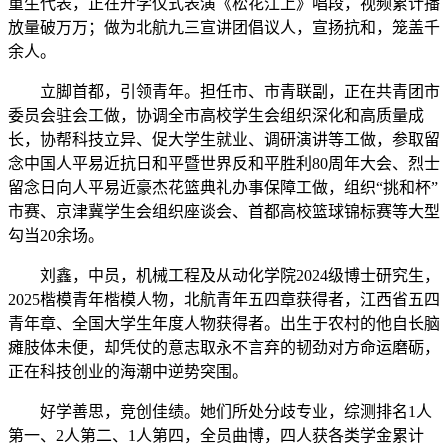
重生代表，正在开学仪式表演《松花江上》唱段，视频累计播
放量破万万；做为北航九三宣讲团倡议人，宣扬抗和，笼盖千
余人。
立脚首都，引领青年。担任市、市青联副，正在共青团市
委员会驻会工做，协调全市高校学生会组织深化和高质量成
长，协帮科技立异、促大学生就业、调研演讲等工做，参取留
念中国人平易近抗日和平暨世界反和平胜利80周年大会、烈士
留念日向人平易近豪杰花篮典礼办事保障工做，组织“挑和杯”
市赛、京津冀学生会组织座谈会、首都高校篮球锦标赛等大型
勾当20余场。
刘鑫，中员，机械工程及从动化学院2024级博士研究生，
2025楷模青年楷模人物，北航青年五四章获得者，江西省五四
青年章、全国大学生年度人物获得者。出生于农村的他自长脑
瘫肢体未便，却凭仗的意志取永不言弃的韧劲对方命运磨砺，
正在科技创业的海潮中逆势突围。
好学善思，竞创佳绩。她们所处分歧专业，综测排名1人
第一、2人第二、1人第四，全员曲博，四人获各类学金累计