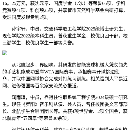
16。25万元，获沈元章、国度学金（7次）等荣誉66项、学科
竞赛项41项、科创项25项，并掌管市天然科学基金启研打算，
受理国度发现专利2项。
孙宇轩，中员，交通科学取工程学院2025级博士研究生，
现任学院2022级本科生员，曾获重生学金，校优良团干部，校
三勤学生，校优良学生干部等荣誉。
从北航起步，界回响。其研发的智能发球机械人凭仗领先
的手艺机能成功登岸WTA国际赛事，承担赛事开球挑边使
命，并取中国网球协会完成对打练习训练。相关遭到人平易近
网、进修强国等百余家支流关心报道。
润雨瑄，中员，靠得住性取系统工程学院2024级硕士研究
生。现任《罗阳》音乐剧从演、兼人员，曾任校团委文艺部部
长、北航学生合唱团团长等。共获4项世界金、2项全国金，获
北航青年“五四章”等荣誉30余项。
深耕闭环航天科普。建立“三有”课程系统，规模开辟多校