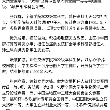
大赛全国季军、“双碳”立异取创意大赛全国一等等4项国度
级、3项省部级科创荣誉。
张超群，宇航学院2022级本科生，曾任彩虹明天公益社社
长、宇航学院航天科普讲团担任人，累计意愿办事1700。5小
时，参取百余意愿项目，以现实步履让芳华正在意愿中绽放。
微光成炬，担任做为。积极参取蓝天支教团、山区小学圆
梦打算等意愿办事；担任首届航发院研会学术科研部担任人、
师生纵向党支部学生支委等。
暖歌护航。现任交通学院2022级本科生员，以贴心伴侣、
校园歌手、学生楷模三沉身份融入学生糊口，开展特色学生工
做，结业护航累计200余人次。
科创竞赛，铸就立异之锋。做为次要担任人获科创竞赛国
度级一等3项、省部级一等2项，包罗全国大学生生物医学工程
立异设想竞赛一等、中国生物医学工程大会优良论文竞赛一
等、挑和杯“揭榜挂帅”专项赛全国特等、中国国际大学生立异
大赛市一等、大学生立异创业大赛一等、“冯如杯”竞赛从赛道