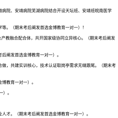
徽病院、安靖病院芜湖病院结合开设天坛班、安靖班皖南医学
等。（期末考后阐发首选金博教育一对一）！
业产教融合配合体，共开国家级协同立异核心。（期末考后阐发
考后阐发首选金博教育一对一）。
做，共建实训核心，技术认证取岗亭需求无缝跟尾。（期末考
金博教育一对一）。
一）。
人才。（期末考后阐发首选金博教育一对一）。