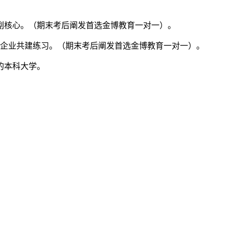
。
核心。（期末考后阐发首选金博教育一对一）。
企业共建练习。（期末考后阐发首选金博教育一对一）。
的本科大学。