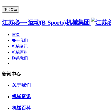
下拉菜单
江苏必一·运动(B-Sports)机械集团
首页
关于我们
机械资讯
机械百科
联系我们
新闻中心
关于我们
机械资讯
机械百科